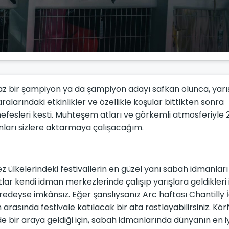
z bir şampiyon ya da şampiyon adayı safkan olunca, yarış
alarındaki etkinlikler ve özellikle koşular bittikten sonra
nefesleri kesti. Muhteşem atları ve görkemli atmosferiyle
ları sizlere aktarmaya çalışacağım.
z ülkelerindeki festivallerin en güzel yanı sabah idmanları
atlar kendi idman merkezlerinde çalışıp yarışlara geldikleri 
edeyse imkânsız. Eğer şanslıysanız Arc haftası Chantilly
asında festivale katılacak bir ata rastlayabilirsiniz. Kör
e bir araya geldiği için, sabah idmanlarında dünyanın en iy