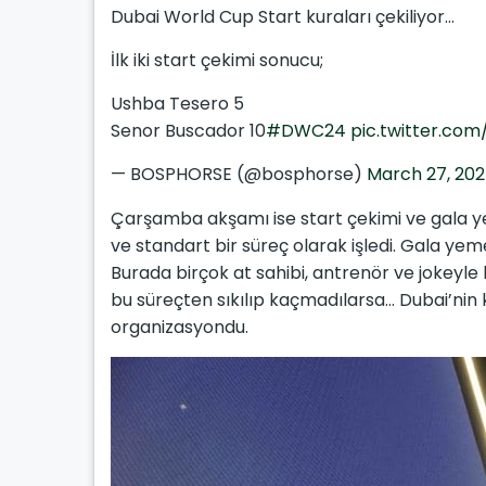
Dubai World Cup Start kuraları çekiliyor…
İlk iki start çekimi sonucu;
Ushba Tesero 5
Senor Buscador 10
#DWC24
pic.twitter.co
— BOSPHORSE (@bosphorse)
March 27, 20
Çarşamba akşamı ise start çekimi ve gala yeme
ve standart bir süreç olarak işledi. Gala yeme
Burada birçok at sahibi, antrenör ve jokeyle k
bu süreçten sıkılıp kaçmadılarsa… Dubai’nin k
organizasyondu.