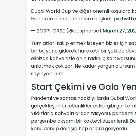
Dubai World Cup ve diğer önemli koşulara k
Hipodromu'nda idmanlara başladı.
pic.twitt
— BOSPHORSE (@bosphorse)
March 27, 20
Tüm atları takip etmek isteyen bizler için s
bir bu yöne giderek hareketli bir şekilde de
elinizde kahvenizle anın tadını çıkartıyorsu
anlatmak çok zor. Ne kadar yorgun olursam o
söyleyebilirim.
Start Çekimi ve Gala Ye
Pandemi ve sonrasındaki yıllarda Dubai Wor
gerçekleştirilen etkinlikler eskisi gibi gör
Yıldızlarla Kahvaltı organizasyonu, pandemi s
perşembe akşamı bir kokteyl düzenlendi. Bur
konu dönüp dolaşıp hep atlara geliyordu.