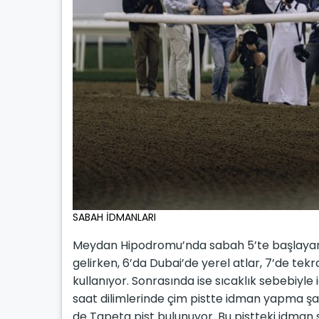
SABAH İDMANLARI
Meydan Hipodromu’nda sabah 5’te başlayan i
gelirken, 6’da Dubai’de yerel atlar, 7’de tekra
kullanıyor. Sonrasında ise sıcaklık sebebiyl
saat dilimlerinde çim pistte idman yapma şa
de Tapeta pist bulunuyor. Bu pistteki idman sa