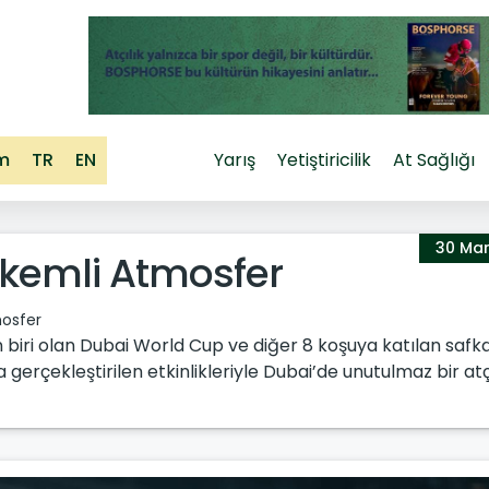
im
TR
EN
Yarış
Yetiştiricilik
At Sağlığı
30 Mar
kemli Atmosfer
osfer
biri olan Dubai World Cup ve diğer 8 koşuya katılan safka
 gerçekleştirilen etkinlikleriyle Dubai’de unutulmaz bir atç