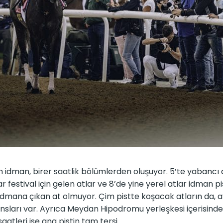
dman, birer saatlik bölümlerden oluşuyor. 5’te yabancı 
r festival için gelen atlar ve 8’de yine yerel atlar idman pis
e idmana çıkan at olmuyor. Çim pistte koşacak atların da, a
nsları var. Ayrıca Meydan Hipodromu yerleşkesi içerisinde
atleri ise ana pistin tam tersi.