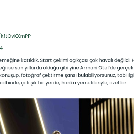
m/kftOvKXmPP
24
ğine katıldık. Start çekimi açıkçası çok havalı değildi. H
ği ise son yıllarda olduğu gibi yine Armani Otel’de gerçekl
onuşup, fotoğraf çektirme şansı bulabiliyorsunuz, tabi ilgil
albinde, çok şık bir yerde, harika yemekleriyle, özel bir