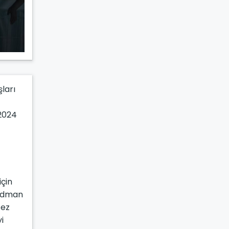
ları
 2024
için
 İdman
fez
i