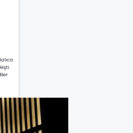
ızlıca
eşti.
iler