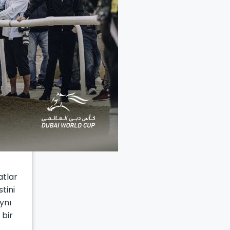
atlar
tini
ynı
 bir