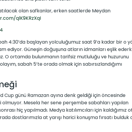
atılacak olan safkanlar, erken saatlerde Meydan
er.com/qlK9KRzXqI
24
abah 4:30’da başlayan yolculuğumuz saat 9’a kadar bir o y
vam ediyor. Güneşin doğuşuna atların idmanları eşlik ederk
nuz. O ortamda bulunmanın tarifsiz mutluluğu ve huzurunu
layım, sabah 5’te orada olmak için sabırsızlandığımı
meği
ld Cup günü Ramazan ayına denk geldiği için öncesinde
kemli olmuyor. Mesela her sene perşembe sabahları yapılan
onrası hiç yapılmadı. Medya katılımcıları için kaldığımız o
ada dostlarımızla at yarışı harici konuşma fırsatı bulduk