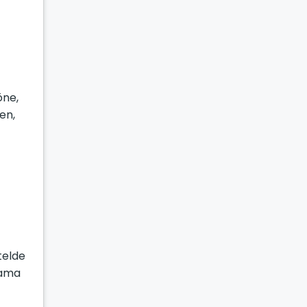
öne,
en,
telde
 ama