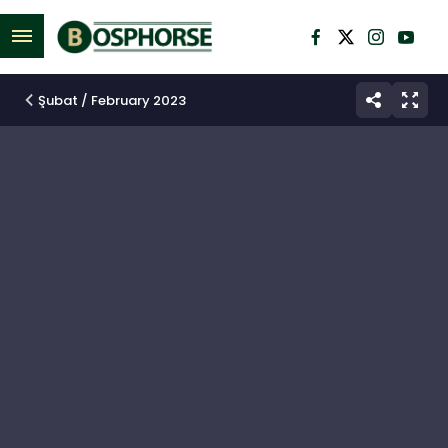
M
e
n
Şubat / February 2023
ü