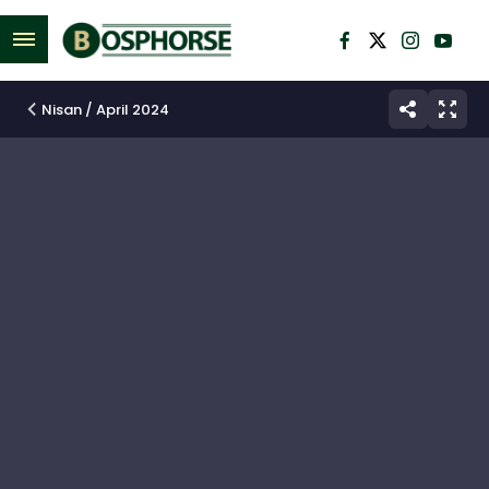
M
e
n
Nisan / April 2024
ü