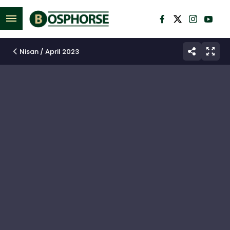
M
e
n
Nisan / April 2023
ü