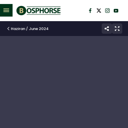
M
e
n
Haziran / June 2024
ü